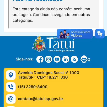
Esta categoria ainda não contém nenhuma
postagem. Continue navegando em outras
categorias.
Siga-nos:
Avenida Domingos Bassi n° 1000
Tatuí/SP - CEP: 18.271-330
(15) 3259-8400
contato@tatui.sp.gov.br