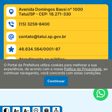
Avenida Domingos Bassi n° 1000
Tatuí/SP - CEP: 18.271-330
(15) 3259-8400
contato@tatui.sp.gov.br
46.634.564/0001-87
Atendimento ao público:
Segunda a sexta-feira, das 9h às 17h
O Portal da Prefeitura utiliza cookies para melhorar a sua
experiência, de acordo com a nossa
Política de Privacidade
, ao
continuar navegando, você concorda com estas condições.
Continuar