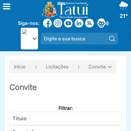
21°
Siga-nos:
Pesqui
Início
Licitações
Convite
Convite
Filtrar: