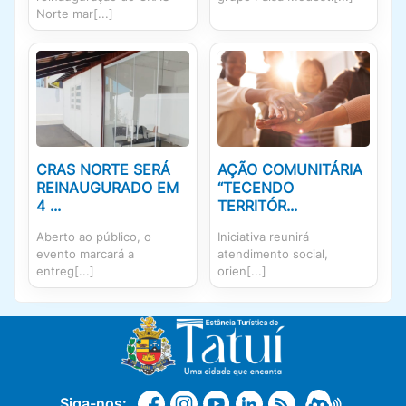
Norte mar[...]
CRAS NORTE SERÁ
AÇÃO COMUNITÁRIA
REINAUGURADO EM
“TECENDO
4 ...
TERRITÓR...
Aberto ao público, o
Iniciativa reunirá
evento marcará a
atendimento social,
entreg[...]
orien[...]
Siga-nos: