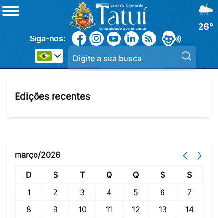
26°
Siga-nos:
Pesqui
Edições recentes
março/2026
D
S
T
Q
Q
S
S
1
2
3
4
5
6
7
8
9
10
11
12
13
14