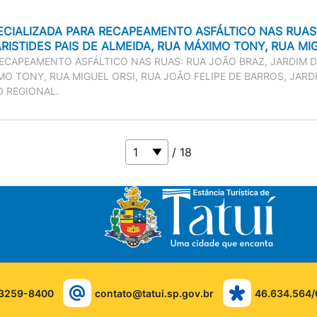
CIALIZADA PARA RECAPEAMENTO ASFÁLTICO NAS RUAS:
ISTIDES PAIS DE ALMEIDA, RUA MÁXIMO TONY, RUA MIGU
ECAPEAMENTO ASFÁLTICO NAS RUAS: RUA JOÃO BRAZ, JARDIM D
IMO TONY, RUA MIGUEL ORSI, RUA JOÃO FELIPE DE BARROS, JAR
 REGIONAL.
/ 18
 3259-8400
contato@tatui.sp.gov.br
46.634.564/