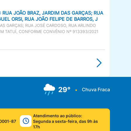
 RUA JOÃO BRAZ, JARDIM DAS GARÇAS; RUA
EL ORSI, RUA JOÃO FELIPE DE BARROS, J
AS GARÇAS; RUA JOSÉ CARDOSO, RUA ARLINDO
DIM TATUÍ, CONFORME CONVÊNIO Nº 913393/2021
29°
Chuva Fraca
•
Atendimento ao público:
0001-87
Segunda a sexta-feira, das 9h às
17h