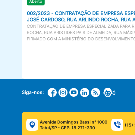
Aberto
002/2023 - CONTRATAÇÃO DE EMPRESA ESPE
JOSÉ CARDOSO, RUA ARLINDO ROCHA, RUA AR
CONTRATAÇÃO DE EMPRESA ESPECIALIZADA PARA R
ROCHA, RUA ARISTIDES PAIS DE ALMEIDA, RUA MÁX
FIRMADO COM A MINISTÉRIO DO DESENVOLVIMENTO
Siga-nos:
Avenida Domingos Bassi n° 1000
(15)
Tatuí/SP - CEP: 18.271-330