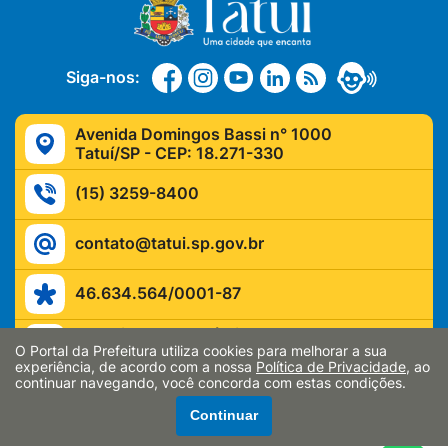
Siga-nos:
Avenida Domingos Bassi n° 1000
Tatuí/SP - CEP: 18.271-330
(15) 3259-8400
contato@tatui.sp.gov.br
46.634.564/0001-87
Atendimento ao público:
Segunda a sexta-feira, das 9h às 17h
O Portal da Prefeitura utiliza cookies para melhorar a sua
experiência, de acordo com a nossa
Política de Privacidade
, ao
continuar navegando, você concorda com estas condições.
Continuar