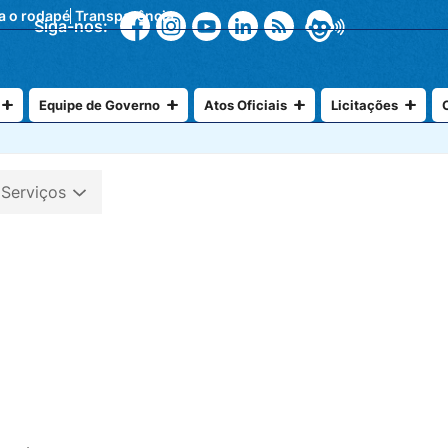
ra o rodapé
Transparência
Siga-nos:
Equipe de Governo
Atos Oficiais
Licitações
 Serviços