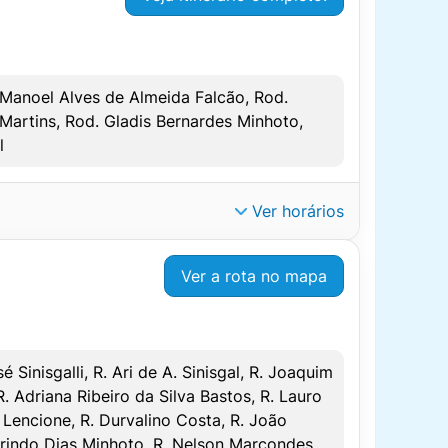
 Manoel Alves de Almeida Falcão, Rod.
DOMINGO/FERIADO
artins, Rod. Gladis Bernardes Minhoto,
SAÍDA
CHEGADA
l
–
–
–
–
Ver horários
–
–
Ver a rota no mapa
Sinisgalli, R. Ari de A. Sinisgal, R. Joaquim
 Adriana Ribeiro da Silva Bastos, R. Lauro
 Lencione, R. Durvalino Costa, R. João
aurindo Dias Minhoto, R. Nelson Marcondes