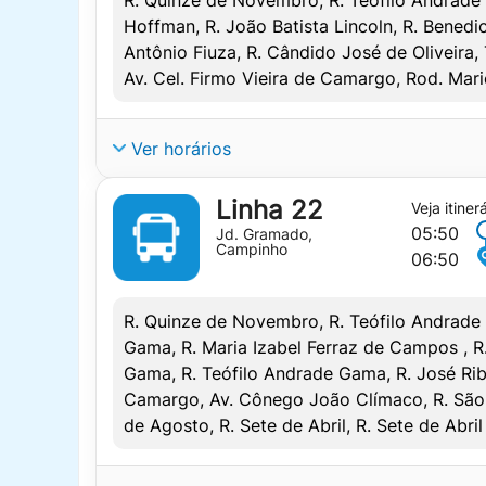
OBSERVAÇÕES
DIAS UTÉIS
14:30
14:50
Hoffman, R. João Batista Lincoln, R. Bened
SAÍDA
CHEGADA
Antônio Fiuza, R. Cândido José de Oliveira,
15:40
16:00
Av. Cel. Firmo Vieira de Camargo, Rod. Mario
06:25
07:10
16:05
16:25
PONTOS DE REFERENCIA
10:00
10:30
17:30
17:50
Ver horários
17:00
17:30
17:50
18:10
LINHA:
L21 – SANTA RITA
MAPA
OBSERVAÇÕES
Linha 22
19:05
19:20
Veja itiner
IDA
05:50
SAN RAFAEL/THOMAS GUEDES/SÃO CONRA
Jd. Gramado,
APENAS EM SEG / QUA / SEX
21:40
22:00
Campinho
SAÍDA = SAÍDA DO MERCADO MUNICIPAL
06:50
SE CHOVER, NÃO TERÁ A LINHA
OBSERVAÇÕES
CHEGADA = CHEGADA NO SANTA RITA
VOLTA
PONTOS DE REFERENCIA
R. Quinze de Novembro, R. Teófilo Andrade 
05:00* = SAÍDA DO L21-JARDM SANTA RIT
DIAS UTÉIS
Gama, R. Maria Izabel Ferraz de Campos , R
SAÍDA = SAÍDA DO SAN RAPHAEL
07:20* = PASSA NO BAIRRO JD. SÃO JOÃO
SAÍDA
CHEGADA
Gama, R. Teófilo Andrade Gama, R. José Ribe
CHEGADA = CHEGADA NO MERCADO MUNI
MAPA
Camargo, Av. Cônego João Clímaco, R. São B
PONTOS DE REFERENCIA
05:30
05:45
DIAS UTÉIS
de Agosto, R. Sete de Abril, R. Sete de Abril
GUARAPÓ
05:50
06:10
SAÍDA
CHEGADA
MAPA
06:00
06:25