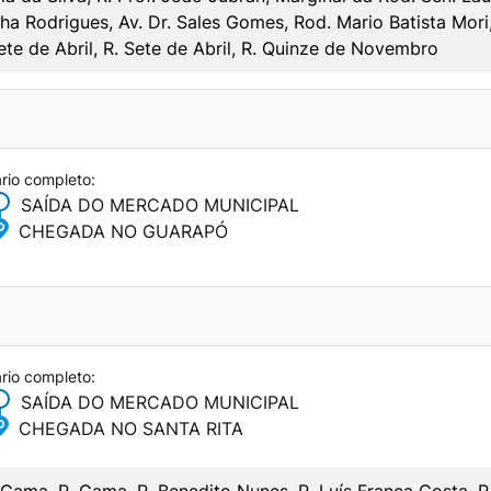
SABADO
ha Rodrigues, Av. Dr. Sales Gomes, Rod. Mario Batista Mori,
te de Abril, R. Sete de Abril, R. Quinze de Novembro
SAÍDA
CHEGADA
06:15
06:30
07:50
08:10
09:30
09:50
ário completo:
CIPAL
SAÍDA DO MERCADO MUNICIPAL
11:10
11:30
CHEGADA NO GUARAPÓ
SABADO
12:50
13:10
SAÍDA
CHEGADA
14:30
14:50
SABADO
–
–
21:40
22:00
SAÍDA
CHEGADA
–
–
ário completo:
07:30
08:00
SAÍDA DO MERCADO MUNICIPAL
11:30
12:00
CHEGADA NO SANTA RITA
Gama, R. Gama, R. Benedito Nunes, R. Luís França Costa, R.