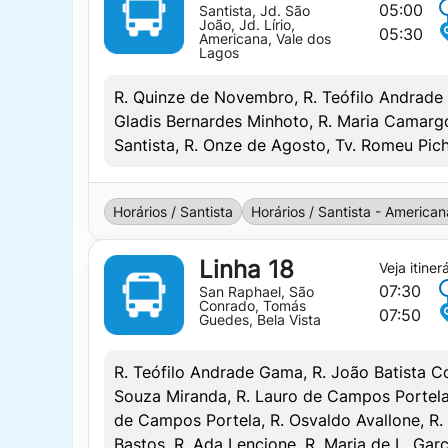
05:00
Santista, Jd. São
João, Jd. Lírio,
SAÍDA = SAÍDA DO MERCADO MUNICIPAL
05:30
Americana, Vale dos
Lagos
CHEGADA = CHEGADA NA COLINA DAS ES
R. Quinze de Novembro, R. Teófilo Andrade 
DIAS UTÉIS
Gladis Bernardes Minhoto, R. Maria Camarg
SAÍDA
CHEGADA
Santista, R. Onze de Agosto, Tv. Romeu Pichi
06:30*
06:50
07:10*
07:50
Horários / Santista
Horários / Santista - American
07:40*
08:10
Linha 18
Veja itiner
PONTOS DE REFERENCIA
07:30
San Raphael, São
Conrado, Tomás
AV SALLES GOMES / GUARDA MUNICIPAL /
07:50
LINHA:
L15 – SANTISTA
Guedes, Bela Vista
ROTA
IDA
R. Teófilo Andrade Gama, R. João Batista Coe
*07:10 = INICIA NO BAIRRO SANTA RITA = 
SAÍDA = SAÍDA DO MERCADO MUNICIPAL
Souza Miranda, R. Lauro de Campos Portela, 
MAPA
de Campos Portela, R. Osvaldo Avallone, R. 
CHEGADA = CHEGADA NO VALE DOS LAG
Bastos, R. Ada Lencione, R. Maria de L. Gar