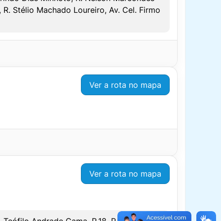
DOMINGO/FERIADO
 R. Stélio Machado Loureiro, Av. Cel. Firmo
SAÍDA
CHEGADA
06:15
06:30
07:50
08:10
09:30
09:50
Ver a rota no mapa
11:10
11:30
DOMINGO/FERIADO
12:50
13:10
SAÍDA
CHEGADA
DOMINGO/FERIADO
–
–
SAÍDA
CHEGADA
–
–
–
–
Ver a rota no mapa
–
–
 Teófilo Andrade Gama, R.18, R. Oscar