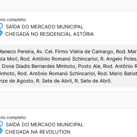
08:00
08:30
07:40
08:15
12:00
12:30
ário completo:
08:20
08:55
SAÍDA DO MERCADO MUNICIPAL
CIPAL
08:50
09:25
CHEGADA NO RESIDENCIAL ASTÓRIA
SABADO
09:30
10:05
SAÍDA
CHEGADA
CIPAL
aneco Pereira, Av. Cel. Firmo Vieira de Camargo, Rod. Mari
10:00
10:35
SABADO
sta Mori, Rod. Antônio Romanó Schincariol, R. Angelo Poles,
–
–
SABADO
10:40
11:15
SAÍDA
CHEGADA
. Dona Gladis Bernardes Minhoto, Posto Ale, Rod. Antônio 
–
–
SAÍDA
CHEGADA
inhoto, Rod. Antônio Romanó Schincariol, Rod. Mario Batis
11:10
11:45
05:50
06:45
–
–
ze de Agosto, R. Sete de Abril, R. Sete de Abril.
06:30
06:50
11:50
12:25
10:40
11:15
08:10
08:30
12:20
12:55
13:20
13:55
09:50
10:10
13:00
13:35
16:20
17:15
11:30
11:50
13:30
14:05
ário completo:
18:40
19:30
SAÍDA DO MERCADO MUNICIPAL
13:10
13:30
14:10
14:40
CHEGADA NA REVOLUTION
14:50
15:10