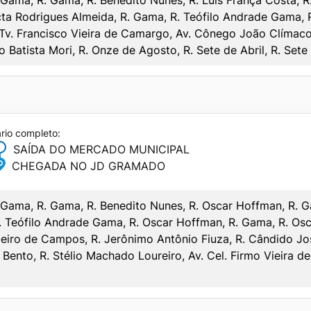
SABADO
icta Rodrigues Almeida, R. Gama, R. Teófilo Andrade Gama,
SAÍDA
CHEGADA
 Tv. Francisco Vieira de Camargo, Av. Cônego João Clímaco
 Batista Mori, R. Onze de Agosto, R. Sete de Abril, R. Sete 
–
–
–
–
–
–
ário completo:
SAÍDA DO MERCADO MUNICIPAL
DO/BELA VISTA
CHEGADA NO JD GRAMADO
Gama, R. Gama, R. Benedito Nunes, R. Oscar Hoffman, R. G
A
SABADO
. Teófilo Andrade Gama, R. Oscar Hoffman, R. Gama, R. Osc
SAÍDA
CHEGADA
iro de Campos, R. Jerônimo Antônio Fiuza, R. Cândido José
CIPAL
ento, R. Stélio Machado Loureiro, Av. Cel. Firmo Vieira de
06:00
06:35
SABADO
06:30
07:05
SAÍDA
CHEGADA
07:10
07:45