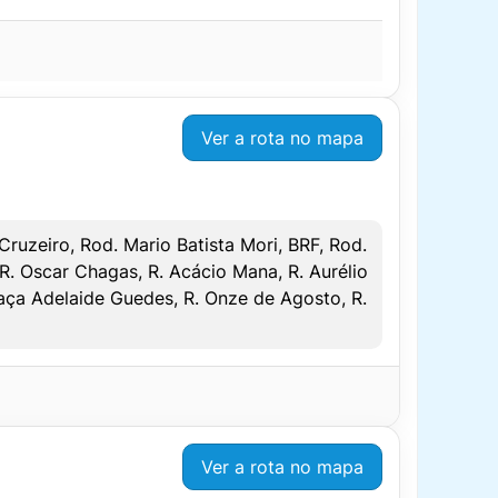
DOMINGO/FERIADO
SAÍDA
CHEGADA
06:30
07:00
Ver a rota no mapa
08:30
09:00
13:00
13:30
DOMINGO/FERIADO
Cruzeiro, Rod. Mario Batista Mori, BRF, Rod.
17:30
18:00
 R. Oscar Chagas, R. Acácio Mana, R. Aurélio
SAÍDA
CHEGADA
raça Adelaide Guedes, R. Onze de Agosto, R.
–
–
–
–
–
–
DOMINGO/FERIADO
SAÍDA
CHEGADA
Ver a rota no mapa
10:25
10:40