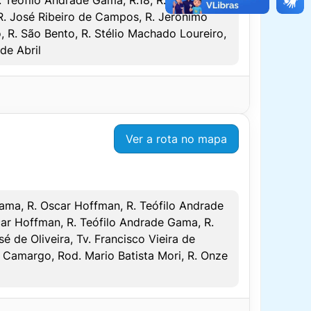
DOMINGO/FERIADO
 R. José Ribeiro de Campos, R. Jerônimo
SAÍDA
CHEGADA
, R. São Bento, R. Stélio Machado Loureiro,
de Abril
–
–
–
–
–
–
Ver a rota no mapa
ama, R. Oscar Hoffman, R. Teófilo Andrade
DOMINGO/FERIADO
ar Hoffman, R. Teófilo Andrade Gama, R.
SAÍDA
CHEGADA
 de Oliveira, Tv. Francisco Vieira de
 Camargo, Rod. Mario Batista Mori, R. Onze
06:00
06:30
DOMINGO/FERIADO
07:00
07:30
SAÍDA
CHEGADA
08:00
08:30