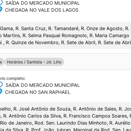
SAÍDA DO MERCADO MUNICIPAL
CHEGADA NO VALE DOS LAGOS
TRELAS
Gama, R. Santa Cruz, R. Tamandaré, R. Onze de Agosto, R.
SABADO
o Martins, R. Selma Pasqual Romagnolo, R. Maria Camargo M
SAÍDA
CHEGADA
 , R. Quinze de Novembro, R. Sete de Abril, R. Sete de Abri
–
–
–
–
a
Horários / Santista - Jd. Lírio
–
–
Horários / SANTISTA
ário completo:
SAÍDA DO MERCADO MUNICIPAL
 HIPICA / BUNGUE
CHEGADA NO SAN RAPHAEL
lho, R. José Antônio de Souza, R. Antônio de Sales, R. José 
MAPA
R. Antônio Carlos da Silva, R. Francisco Campos Soares, R.
Rio de Janeiro, Rod. Sen. Laurindo Dias Minhoto, R. Aurélio
OS
cia da Silva, R. Prof. João Jubran, Marginal da Rod. Sen. L