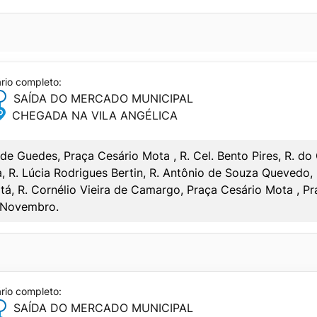
14:40
15:30
(SE CHOVER NÃO VAI)
STÓRIA
22:00
22:30
15:20
15:50
SABADO
15:50
16:25
SAÍDA
CHEGADA
16:30
17:05
ário completo:
06:30
07:00
SAÍDA DO MERCADO MUNICIPAL
17:00
17:35
08:30
09:00
CHEGADA NA VILA ANGÉLICA
18:00
18:30
12:40
13:30
19:00
SABADO
19:30
de Guedes, Praça Cesário Mota , R. Cel. Bento Pires, R. do 
17:30
18:00
ra, R. Lúcia Rodrigues Bertin, R. Antônio de Souza Quevedo,
20:00
SAÍDA
20:30
CHEGADA
19:00
19:30
itá, R. Cornélio Vieira de Camargo, Praça Cesário Mota , P
21:00
–
21:30
–
e Novembro.
23:00
–
23:30
–
CIPAL
–
–
SABADO
SAÍDA
CHEGADA
ário completo:
06:45
07:30
SAÍDA DO MERCADO MUNICIPAL