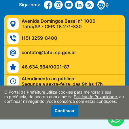
Siga-nos:
Avenida Domingos Bassi n° 1000
Tatuí/SP - CEP: 18.271-330
(15) 3259-8400
contato@tatui.sp.gov.br
46.634.564/0001-87
Atendimento ao público:
Segunda a sexta-feira, das 9h às 17h
O Portal da Prefeitura utiliza cookies para melhorar a sua
experiência, de acordo com a nossa
Política de Privacidade
, ao
continuar navegando, você concorda com estas condições.
Continuar