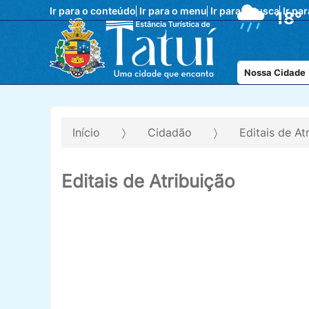
Ir para o conteúdo
Ir para o menu
Ir para a busca
Ir pa
18°
Nossa Cidade
Início
Cidadão
Editais de At
Editais de Atribuição