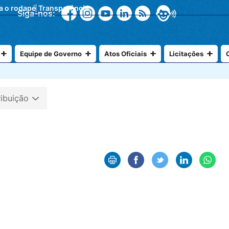
ra o rodapé
Transparência
Siga-nos:
Equipe de Governo
Atos Oficiais
Licitações
ribuição