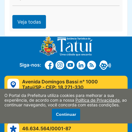
Veja todas
Siga-nos:
Avenida Domingos Bassi n° 1000
Tatuí/SP - CEP: 18.271-330
O Portal da Prefeitura utiliza cookies para melhorar a sua
(15) 3259-8400
experiência, de acordo com a nossa
Política de Privacidade
, ao
continuar navegando, você concorda com estas condições.
contato@tatui.sp.gov.br
Continuar
46.634.564/0001-87