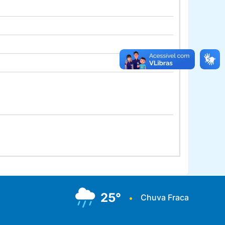
25°
Chuva Fraca
•