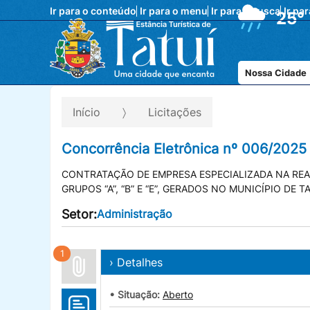
Ir para o conteúdo
Ir para o menu
Ir para a busca
Ir pa
25°
Nossa Cidade
Início
Licitações
Concorrência Eletrônica nº 006/2025
CONTRATAÇÃO DE EMPRESA ESPECIALIZADA NA REA
GRUPOS “A”, “B” E “E”, GERADOS NO MUNICÍPIO DE TA
Setor:
Administração
1
› Detalhes
• Situação:
Aberto