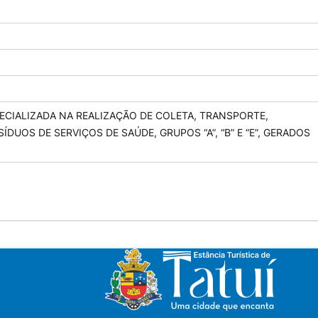
CIALIZADA NA REALIZAÇÃO DE COLETA, TRANSPORTE,
DUOS DE SERVIÇOS DE SAÚDE, GRUPOS “A”, “B” E “E”, GERADOS