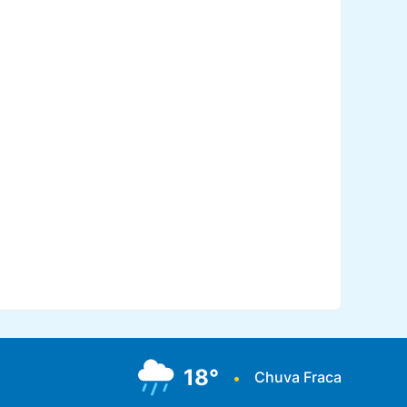
18°
Chuva Fraca
•