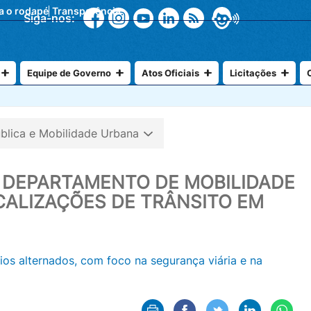
ra o rodapé
Transparência
Siga-nos:
Equipe de Governo
Atos Oficiais
Licitações
blica e Mobilidade Urbana
E DEPARTAMENTO DE MOBILIDADE
CALIZAÇÕES DE TRÂNSITO EM
os alternados, com foco na segurança viária e na