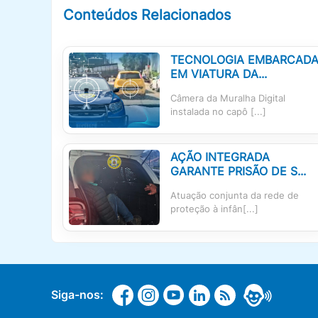
Conteúdos Relacionados
TECNOLOGIA EMBARCAD
EM VIATURA DA...
Câmera da Muralha Digital
instalada no capô [...]
AÇÃO INTEGRADA
GARANTE PRISÃO DE S...
Atuação conjunta da rede de
proteção à infân[...]
Siga-nos: