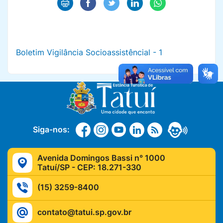
Boletim Vigilância Socioassistêncial - 1
Siga-nos:
Avenida Domingos Bassi n° 1000
Tatuí/SP - CEP: 18.271-330
(15) 3259-8400
contato@tatui.sp.gov.br