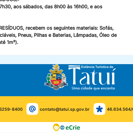
 17h30, aos sábados, das 8h00 às 16h00, e aos
ESÍDUOS, recebem os seguintes materiais: Sofás,
cláveis, Pneus, Pilhas e Baterias, Lâmpadas, Óleo de
té 1m³).
 3259-8400
contato@tatui.sp.gov.br
46.634.564/