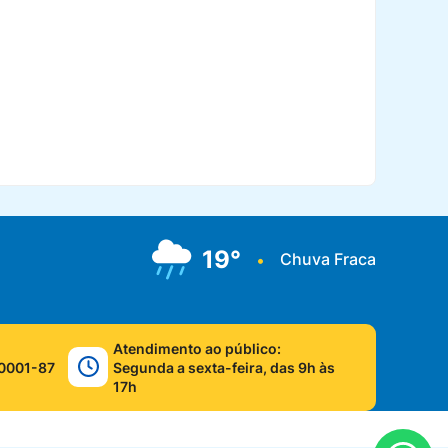
19°
Chuva Fraca
•
Atendimento ao público:
0001-87
Segunda a sexta-feira, das 9h às
17h