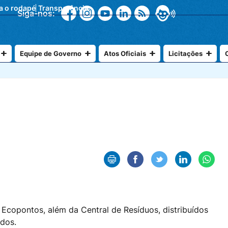
ra o rodapé
Transparência
Siga-nos:
Equipe de Governo
Atos Oficiais
Licitações
 Ecopontos, além da Central de Resíduos, distribuídos
odos.