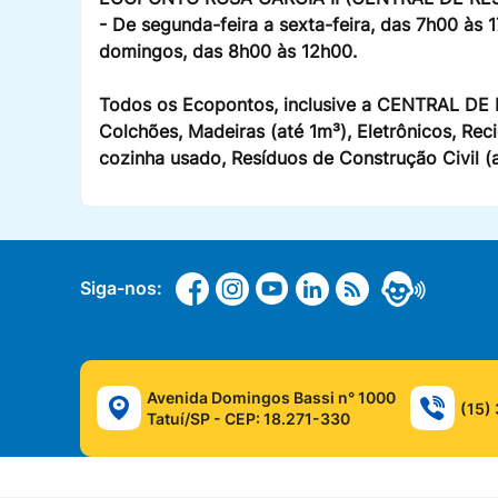
- De segunda-feira a sexta-feira, das 7h00 às
domingos, das 8h00 às 12h00.
Todos os Ecopontos, inclusive a CENTRAL DE R
Colchões, Madeiras (até 1m³), Eletrônicos, Reci
cozinha usado, Resíduos de Construção Civil (a
Siga-nos:
Avenida Domingos Bassi n° 1000
(15)
Tatuí/SP - CEP: 18.271-330