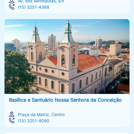
Av. dos Aeronautas, s/n
(15) 3251-4368
Plano de
Desenvolvimento
Turístico
Plano Diretor
Estratégico
Portal da
Transparência
Portal do Servidor
Público
Basílica e Santuário Nossa Senhora da Conceição
Praça da Matriz, Centro
Posto do Trabalhador
(15) 3251-4090