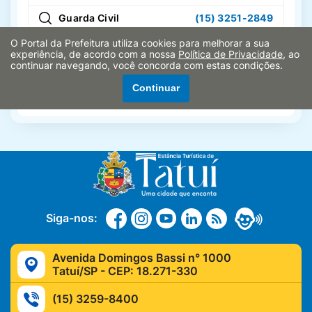
Guarda Civil
(15) 3251-2849
SABESP
195
O Portal da Prefeitura utiliza cookies para melhorar a sua
experiência, de acordo com a nossa
Política de Privacidade
, ao
continuar navegando, você concorda com estas condições.
SAMU
192
Continuar
Serviço Social
(15) 3259-6664
Siga-nos:
Avenida Domingos Bassi n° 1000
Tatuí/SP - CEP: 18.271-330
(15) 3259-8400