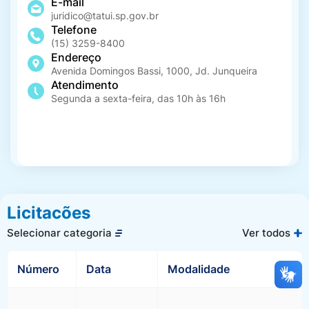
E-mail
juridico@tatui.sp.gov.br
Coleta Seletiva
Telefone
(15) 3259-8400
Endereço
Avenida Domingos Bassi, 1000, Jd. Junqueira
Combate a Dengue
Atendimento
Segunda a sexta-feira, das 10h às 16h
Compras e Licitações
Concursos Públicos
Licitacões
Selecionar categoria
Ver todos
Conselhos Municipais
Número
Data
Modalidade