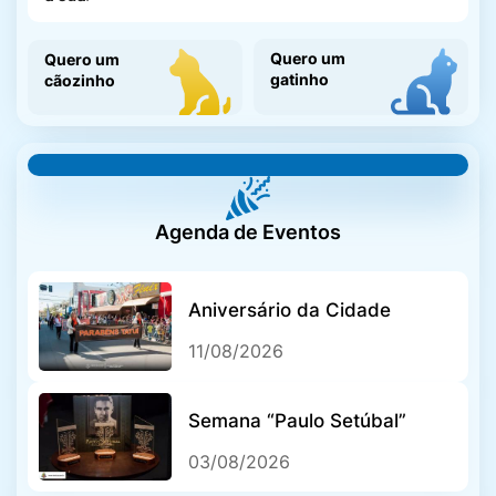
GIA, Sped, DIPAM e
ICMS
Quero um
Quero um
gatinho
cãozinho
Horários das Farmácias
Agenda de Eventos
Horários dos Médicos
Aniversário da Cidade
Iluminação Pública
11/08/2026
Semana “Paulo Setúbal”
Incentivos a Empresas
03/08/2026