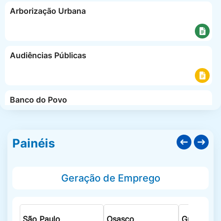
Arborização Urbana
Audiências Públicas
Banco do Povo
Painéis
Biblioteca Digital
Geração de Emprego
Boletins
Epidemiológicos
São Paulo
Osasco
Guarulhos