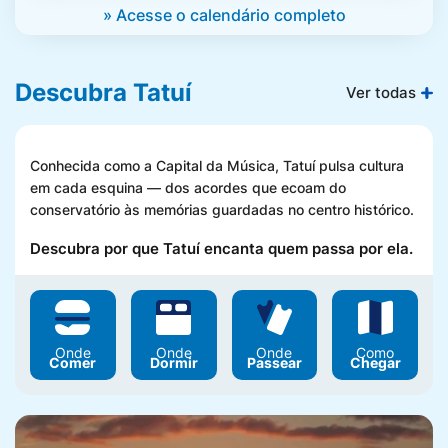
» Acesse o calendário completo
Inspeção de Alimentos
Descubra Tatuí
Ver todas
IPTU, ISS e Taxas
Conhecida como a Capital da Música, Tatuí pulsa
cultura
em cada esquina — dos acordes que ecoam do
conservatório às memórias guardadas no centro histórico.
Leis
Descubra por que Tatuí encanta quem passa por ela.
Licenciamento
Ambiental
Onde
Onde
Onde
Como
Comer
Dormir
Passear
Chegar
Licenciamento de
Obras