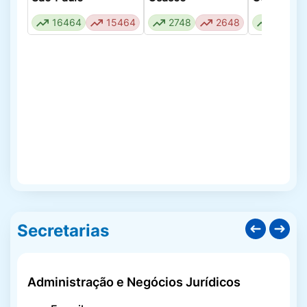
Calendário
16464
15464
2748
2648
1207
Escolar/Matriz
Curricular
Cardápio da Merenda
Cartões SUS e PCD
Castração Animal
Secretarias
Coleta de Lixo
Administração e Negócios Jurídicos