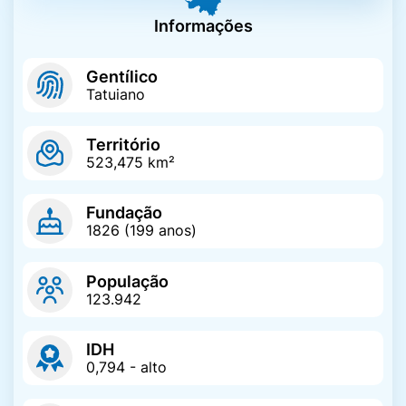
Informações
Telefones Úteis
Gentílico
Tatuiano
Transporte Público
Território
523,475 km²
Transporte
Fundação
Universitário
1826 (199 anos)
População
Vagas de Emprego
123.942
IDH
Vagas em Creche
0,794 - alto