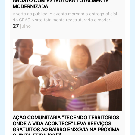
AGOSTO COM ESTRUTURA TOTALMENTE
MODERNIZADA
Aberto ao público, o evento marcará a entrega oficial
do CRAS Norte totalmente reestruturado e moder...
27
julho
AÇÃO COMUNITÁRIA “TECENDO TERRITÓRIOS
ONDE A VIDA ACONTECE” LEVA SERVIÇOS
GRATUITOS AO BAIRRO ENXOVIA NA PRÓXIMA