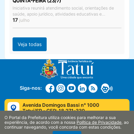
QUINTA-FEIRA (23/7)
Iniciativa reunirá atendimento social, orientações de
saúde, apoio jurídico, atividades educativas e...
17
julho
Veja todas
Siga-nos:
Avenida Domingos Bassi n° 1000
Tatuí/SP - CEP: 18.271-330
O Portal da Prefeitura utiliza cookies para melhorar a sua
(15) 3259-8400
experiência, de acordo com a nossa
Política de Privacidade
, ao
continuar navegando, você concorda com estas condições.