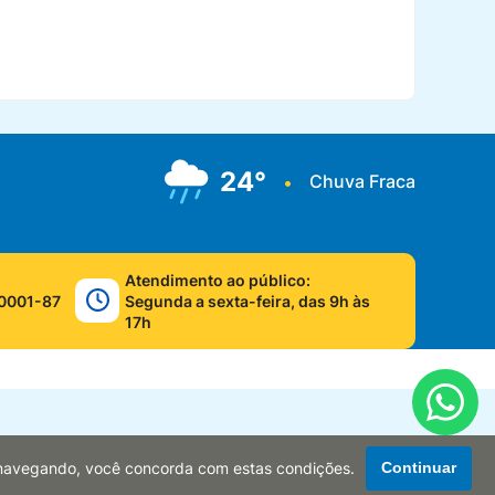
24°
Chuva Fraca
•
Atendimento ao público:
0001-87
Segunda a sexta-feira, das 9h às
17h
r navegando, você concorda com estas condições.
Continuar