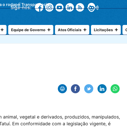
ra o rodapé
Transparência
Siga-nos:
Equipe de Governo
Atos Oficiais
Licitações
m animal, vegetal e derivados, produzidos, manipulados,
Tatuí. Em conformidade com a legislação vigente, é