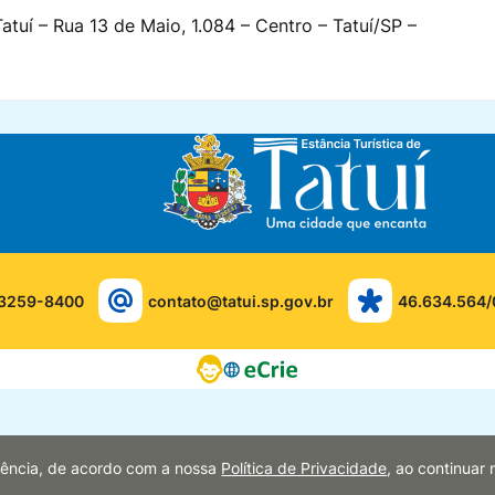
atuí – Rua 13 de Maio, 1.084 – Centro – Tatuí/SP –
 3259-8400
contato@tatui.sp.gov.br
46.634.564/
eriência, de acordo com a nossa
Política de Privacidade
, ao continua