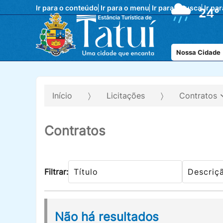
Ir para o conteúdo
Ir para o menu
Ir para a busca
Ir pa
24°
Nossa Cidade
Início
Licitações
Contratos
Contratos
Filtrar:
Não há resultados