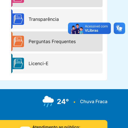
Transparência
Perguntas Frequentes
Licenci-E
24°
Chuva Fraca
•
Atendimento ao público: