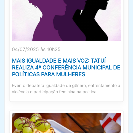
04/07/2025 às 10h25
MAIS IGUALDADE E MAIS VOZ: TATUÍ
REALIZA 4ª CONFERÊNCIA MUNICIPAL DE
POLÍTICAS PARA MULHERES
Evento debaterá igualdade de gênero, enfrentamento à
violência e participação feminina na política.