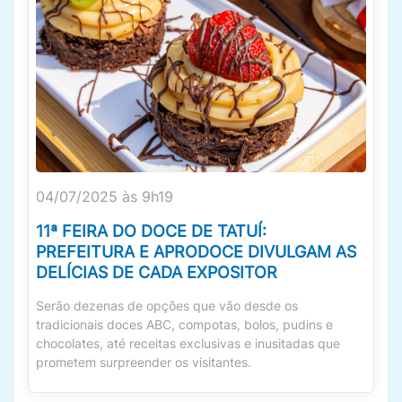
04/07/2025 às 9h19
11ª FEIRA DO DOCE DE TATUÍ:
PREFEITURA E APRODOCE DIVULGAM AS
DELÍCIAS DE CADA EXPOSITOR
Serão dezenas de opções que vão desde os
tradicionais doces ABC, compotas, bolos, pudins e
chocolates, até receitas exclusivas e inusitadas que
prometem surpreender os visitantes.