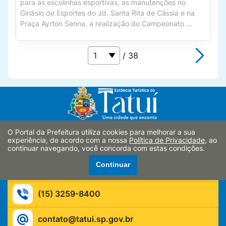
para as escolinhas esportivas, as manutenções no
Ginásio de Esportes do Jd. Santa Rita de Cássia e na
Praça Ayrton Senna, a realização do Campeonato ...
/ 38
O Portal da Prefeitura utiliza cookies para melhorar a sua
Siga-nos:
experiência, de acordo com a nossa
Política de Privacidade
, ao
continuar navegando, você concorda com estas condições.
Avenida Domingos Bassi n° 1000
Continuar
Tatuí/SP - CEP: 18.271-330
(15) 3259-8400
contato@tatui.sp.gov.br