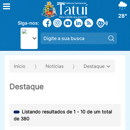
28°
Siga-nos:
Pesqui
Início
Notícias
Destaque
Destaque
Listando resultados de
1
-
10
de um total
de
380